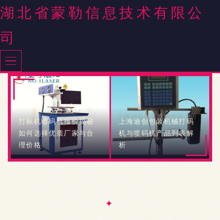
湖北省蒙勒信息技术有限公
司
打标机喷码机报价揭秘
上海迪创包装机械打码
如何选择优质厂家与合
机与喷码机产品列表解
理价格
析