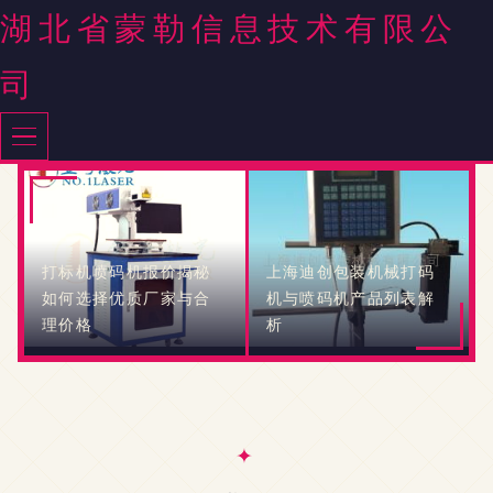
湖北省蒙勒信息技术有限公
司
打标机喷码机报价揭秘
上海迪创包装机械打码
如何选择优质厂家与合
机与喷码机产品列表解
理价格
析